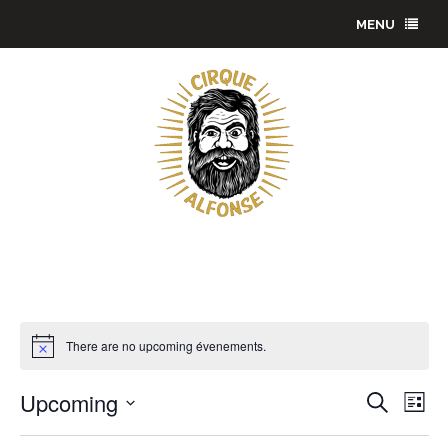
MENU
There are no upcoming évenements.
É
Upcoming
É
R
L
e
v
S
v
i
c