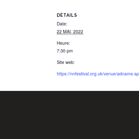
DÉTAILS
Date:
22 MAI, 2022
Heure:
7:30 pm
Site web:
https://nnfestival.org.uk/venue/adnams-sp