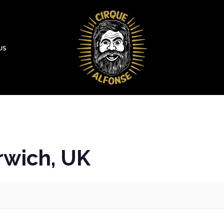
US
wich, UK