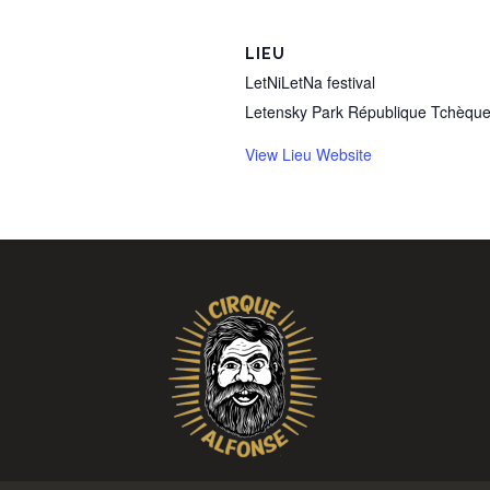
LIEU
LetNiLetNa festival
Letensky Park
République Tchèqu
View Lieu Website