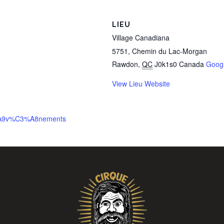
LIEU
Village Canadiana
5751, Chemin du Lac-Morgan
Rawdon
,
QC
J0k1s0
Canada
Goog
View Lieu Website
3%A9v%C3%A8nements