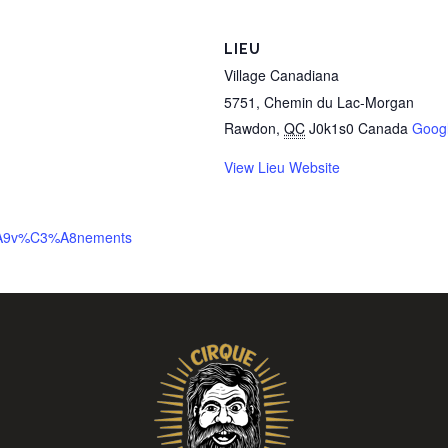
LIEU
Village Canadiana
5751, Chemin du Lac-Morgan
Rawdon
,
QC
J0k1s0
Canada
Goog
View Lieu Website
3%A9v%C3%A8nements