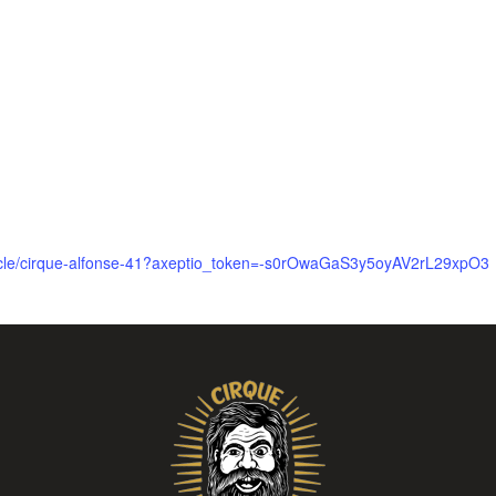
ctacle/cirque-alfonse-41?axeptio_token=-s0rOwaGaS3y5oyAV2rL29xpO3