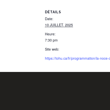
DÉTAILS
Date:
10 JUILLET, 2025
Heure:
7:30 pm
Site web:
https://tohu.ca/fr/programmation/la-noce-