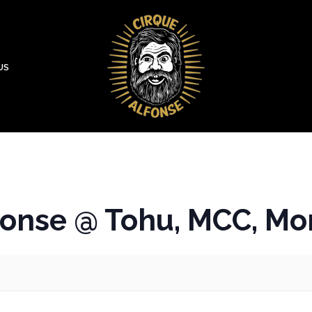
US
fonse @ Tohu, MCC, Mo