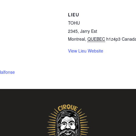
LIEU
TOHU
2345, Jarry Est
Montreal
,
QUEBEC
h1z4p3
Canad
View Lieu Website
dalfonse