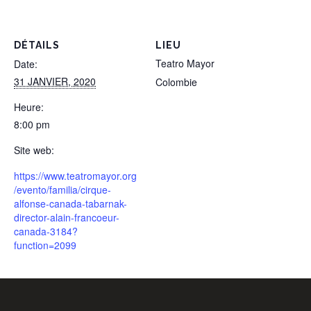
DÉTAILS
LIEU
Teatro Mayor
Date:
31 JANVIER, 2020
Colombie
Heure:
8:00 pm
Site web:
https://www.teatromayor.org
/evento/familia/cirque-
alfonse-canada-tabarnak-
director-alain-francoeur-
canada-3184?
function=2099