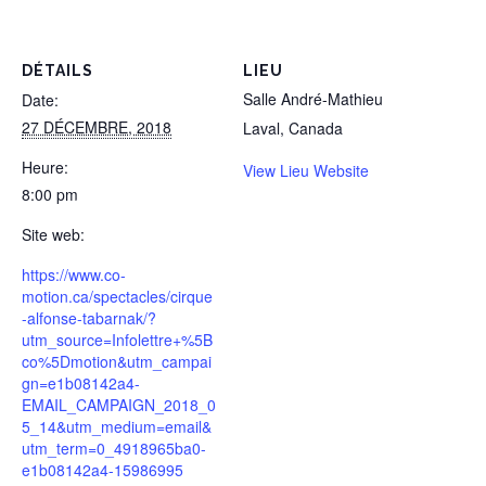
DÉTAILS
LIEU
Salle André-Mathieu
Date:
27 DÉCEMBRE, 2018
Laval
,
Canada
Heure:
View Lieu Website
8:00 pm
Site web:
https://www.co-
motion.ca/spectacles/cirque
-alfonse-tabarnak/?
utm_source=Infolettre+%5B
co%5Dmotion&utm_campai
gn=e1b08142a4-
EMAIL_CAMPAIGN_2018_0
5_14&utm_medium=email&
utm_term=0_4918965ba0-
e1b08142a4-15986995