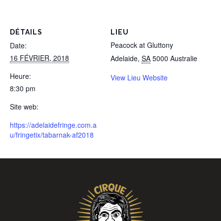
DÉTAILS
LIEU
Peacock at Gluttony
Date:
16 FÉVRIER, 2018
Adelaide
,
SA
5000
Australie
Heure:
View Lieu Website
8:30 pm
Site web:
https://adelaidefringe.com.a
u/fringetix/tabarnak-af2018