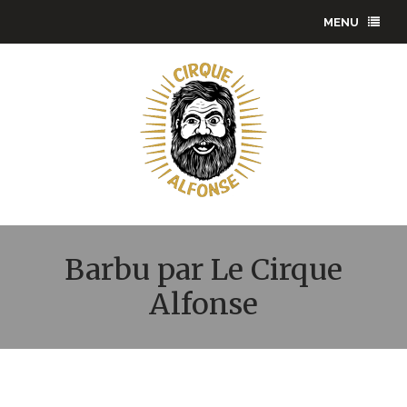
MENU
Barbu par Le Cirque
Alfonse